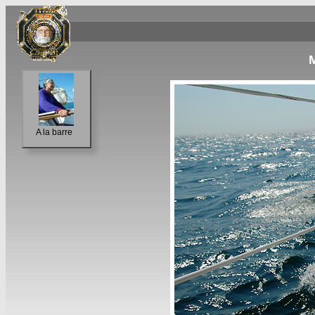
M
A la barre