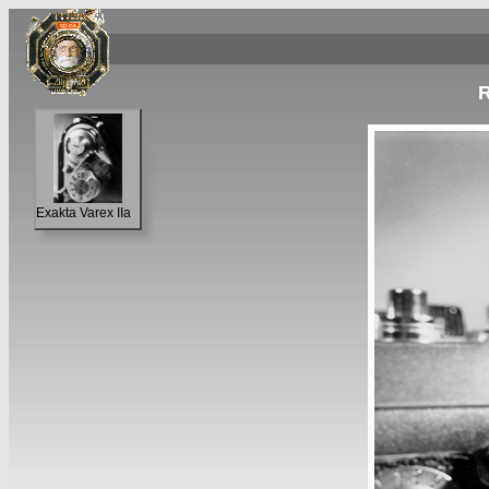
R
Exakta Varex IIa