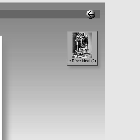
Le Réve Idèal (2)