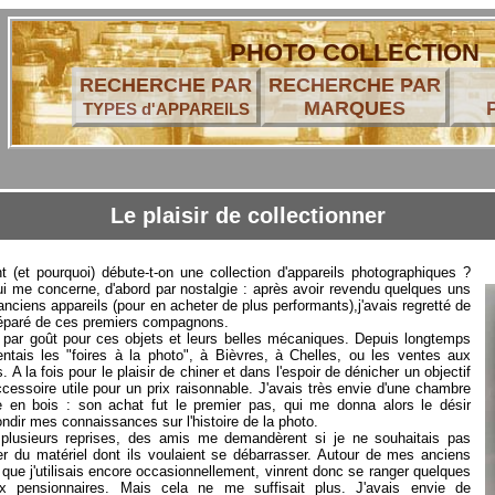
PHOTO COLLECTION
RECHERCHE PAR
RECHERCHE PAR
MARQUES
TYPES d'APPAREILS
Le plaisir de collectionner
(et pourquoi) débute-t-on une collection d'appareils photographiques ?
i me concerne, d'abord par nostalgie : après avoir revendu quelques uns
nciens appareils (pour en acheter de plus performants),j'avais regretté de
séparé de ces premiers compagnons.
 par goût pour ces objets et leurs belles mécaniques. Depuis longtemps
entais les "foires à la photo", à Bièvres, à Chelles, ou les ventes aux
 A la fois pour le plaisir de chiner et dans l'espoir de dénicher un objectif
cessoire utile pour un prix raisonnable. J'avais très envie d'une chambre
e en bois : son achat fut le premier pas, qui me donna alors le désir
ondir mes connaissances sur l'histoire de la photo.
 plusieurs reprises, des amis me demandèrent si je ne souhaitais pas
r du matériel dont ils voulaient se débarrasser. Autour de mes anciens
, que j'utilisais encore occasionnellement, vinrent donc se ranger quelques
x pensionnaires. Mais cela ne me suffisait plus. J'avais envie de