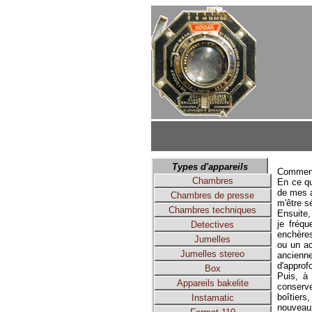
Types d'appareils
Comment 
Chambres
En ce qu
de mes a
Chambres de presse
m'être 
Chambres techniques
Ensuite,
je fréqu
Detectives
enchères.
Jumelles
ou un ac
Jumelles stereo
ancienn
d'approf
Box
Puis, à
Appareils bakelite
conserve
boîtiers
Instamatic
nouveau