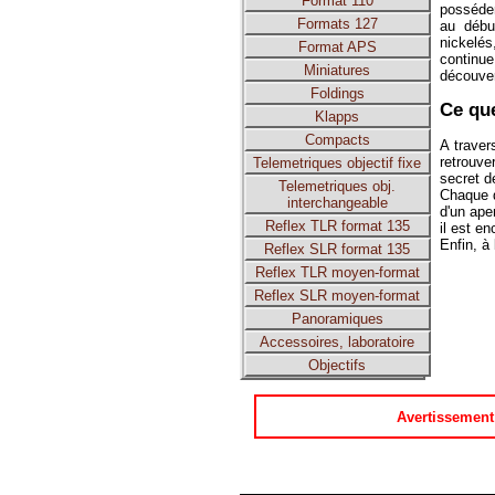
Format 110
posséde
Formats 127
au débu
nickelés,
Format APS
continue
Miniatures
découver
Foldings
Ce que
Klapps
Compacts
A traver
retrouve
Telemetriques objectif fixe
secret d
Telemetriques obj.
Chaque d
interchangeable
d'un ape
Reflex TLR format 135
il est e
Enfin, à
Reflex SLR format 135
Reflex TLR moyen-format
Reflex SLR moyen-format
Panoramiques
Accessoires, laboratoire
Objectifs
Avertissement