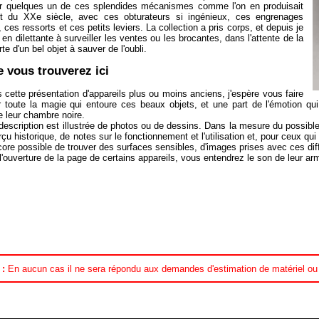
r quelques un de ces splendides mécanismes comme l'on en produisait
t du XXe siècle, avec ces obturateurs si ingénieux, ces engrenages
 ces ressorts et ces petits leviers. La collection a pris corps, et depuis je
 en dilettante à surveiller les ventes ou les brocantes, dans l'attente de la
te d'un bel objet à sauver de l'oubli.
 vous trouverez ici
s cette présentation d'appareils plus ou moins anciens, j'espère vous faire
r toute la magie qui entoure ces beaux objets, et une part de l'émotion qui
e leur chambre noire.
escription est illustrée de photos ou de dessins. Dans la mesure du possibl
rçu historique, de notes sur le fonctionnement et l'utilisation et, pour ceux qu
ncore possible de trouver des surfaces sensibles, d'images prises avec ces dif
 l'ouverture de la page de certains appareils, vous entendrez le son de leur 
 :
En aucun cas il ne sera répondu aux demandes d'estimation de matériel ou 