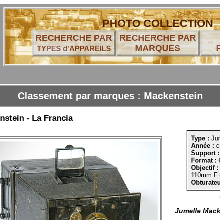
PHOTO COLLECTION
RECHERCHE PAR
RECHERCHE PAR
MARQUES
TYPES d'APPAREILS
Classement par marques : Mackenstein
stein - La Francia
Type :
Jum
Année :
c
Support :
Format :
6
Objectif :
110mm F:
Obturateu
Jumelle Mack