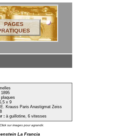
PAGES
PRATIQUES
elles
 1895
plaques
,5 x 9
E. Krauss Paris Anastigmat Zeiss
8
r :
à guillotine, 6 vitesses
Click sur images pour agrandir.
enstein La Francia