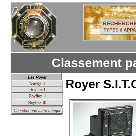
RECHERCHE
TYPES d'APPA
Classement pa
Les Royer
Royer S.I.T.O
Savoy II
Royflex I
Royflex II
Royflex III
Chercher une autre marque