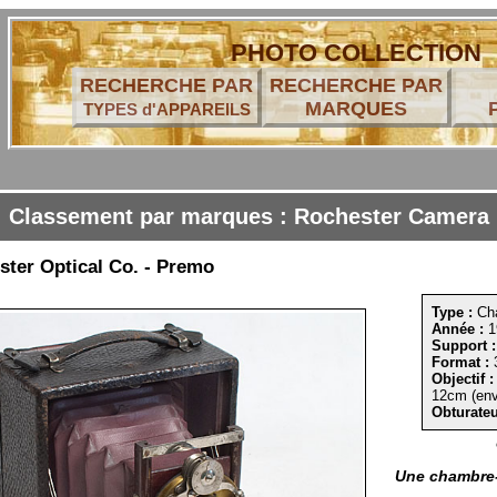
PHOTO COLLECTION
RECHERCHE PAR
RECHERCHE PAR
MARQUES
TYPES d'APPAREILS
Classement par marques : Rochester Camera
ster Optical Co. - Premo
Type :
Ch
Année :
1
Support :
Format :
3
Objectif :
12cm (env
Obturateu
Une chambre-