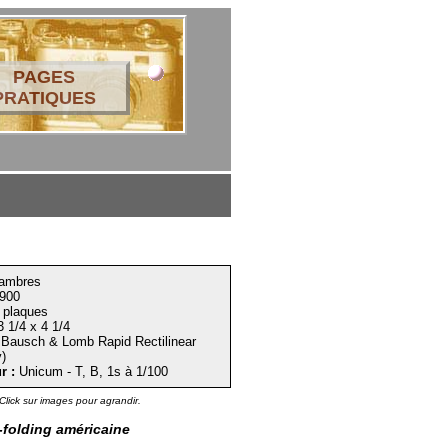
PAGES
PRATIQUES
ambres
900
plaques
 1/4 x 4 1/4
Bausch & Lomb Rapid Rectilinear
)
r :
Unicum - T, B, 1s à 1/100
Click sur images pour agrandir.
folding américaine