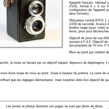
Appareil français, fabriqué 
(TLR), format 6 x 6 sur f
configuration de l'appareil 
deux formats).
Obturateur central ATOS 1, 
1/150 de seconde. Avance du
fenêtre rouge (avec volet) a
levier, prise pour déclench
Objectif de prise de vue A
ouvrant à F:4,5. Objectif de
documentée) de 70 mm, F:3
Mise au point par rotation de
ectifs, la visée se faisant par un objectif séparé, dépourvu de diaphragme, il 
 muni d'une loupe de mise au point. Visée à hauteur de poitrine. Le verre de v
n'offrant que les réglages élémentaires, mais toutefois doté d'un objectif de qua
Les textes et photos illustrant ces pages ne sont pas libres de droits.