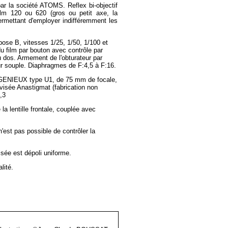
par la société ATOMS. Reflex bi-objectif
ilm 120 ou 620 (gros ou petit axe, la
permettant d'employer indifféremment les
pose B, vitesses 1/25, 1/50, 1/100 et
 film par bouton avec contrôle par
u dos. Armement de l'obturateur par
eur souple. Diaphragmes de F:4,5 à F:16.
NGENIEUX type U1, de 75 mm de focale,
 visée Anastigmat (fabrication non
,3
 la lentille frontale, couplée avec
n'est pas possible de contrôler la
isée est dépoli uniforme.
lité.