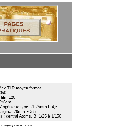
PAGES
PRATIQUES
lex TLR moyen-format
950
film 120
6x6cm
Angénieux type U1 75mm F:4,5,
stigmat 70mm F:3,5
r :
central Atoms, B, 1/25 à 1/150
r images pour agrandir.