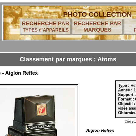
PHOTO COLLECTION
RECHERCHE PAR
RECHERCHE PAR
MARQUES
TYPES d'APPAREILS
Classement par marques : Atoms
- Aiglon Reflex
Type :
Ref
Année :
1
Support :
Format :
Objectif :
visée ana
Obturateu
Click su
Aiglon Reflex