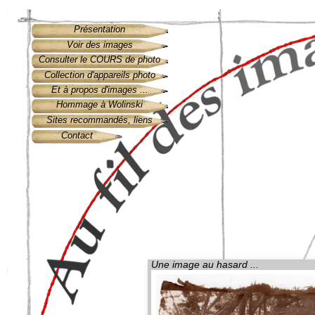
Présentation
Voir des images
Consulter le COURS de photo
Collection d'appareils photo
Et à propos d'images ...
Hommage à Wolinski
Sites recommandés, liens
Contact
Une image au hasard ...