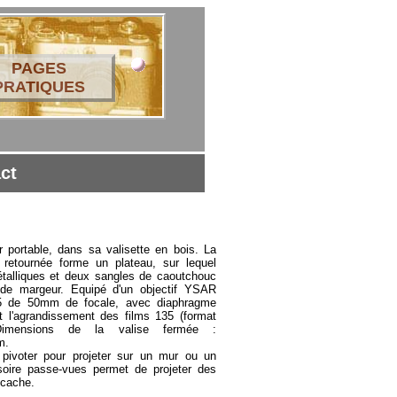
PAGES
PRATIQUES
ct
r portable, dans sa valisette en bois. La
t retournée forme un plateau, sur lequel
étalliques et deux sangles de caoutchouc
 de margeur. Equipé d'un objectif YSAR
5 de 50mm de focale, avec diaphragme
et l'agrandissement des films 135 (format
imensions de la valise fermée :
m.
 pivoter pour projeter sur un mur ou un
oire passe-vues permet de projeter des
 cache.