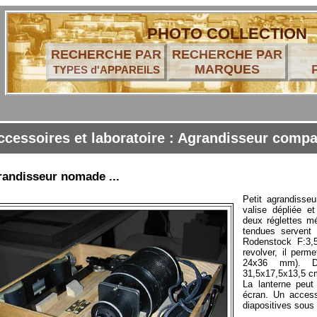
PHOTO COLLECTION
RECHERCHE PAR
RECHERCHE PAR
MARQUES
TYPES d'APPAREILS
ccessoires et laboratoire : Agrandisseur compa
randisseur nomade ...
Petit agrandisseu
valise dépliée e
deux réglettes m
tendues servent
Rodenstock F:3,
revolver, il perm
24x36 mm). D
31,5x17,5x13,5 c
La lanterne peut
écran. Un access
diapositives sous