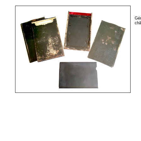
Gé
châ